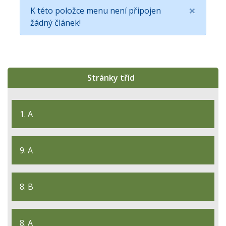
×
K této položce menu není připojen
žádný článek!
Stránky tříd
1. A
9. A
8. B
8. A