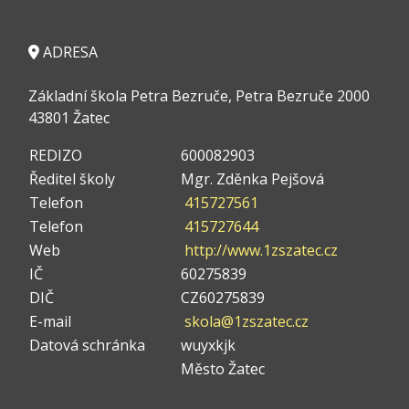
ADRESA
Základní škola Petra Bezruče, Petra Bezruče 2000
43801 Žatec
REDIZO
600082903
Ředitel školy
Mgr. Zděnka Pejšová
Telefon
415727561
Telefon
415727644
Web
http://www.1zszatec.cz
IČ
60275839
DIČ
CZ60275839
E-mail
skola@1zszatec.cz
Datová schránka
wuyxkjk
Město Žatec