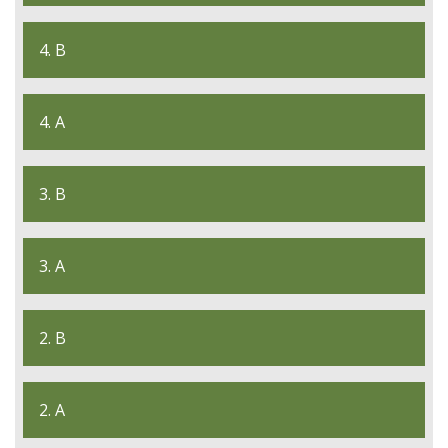
4. B
4. A
3. B
3. A
2. B
2. A