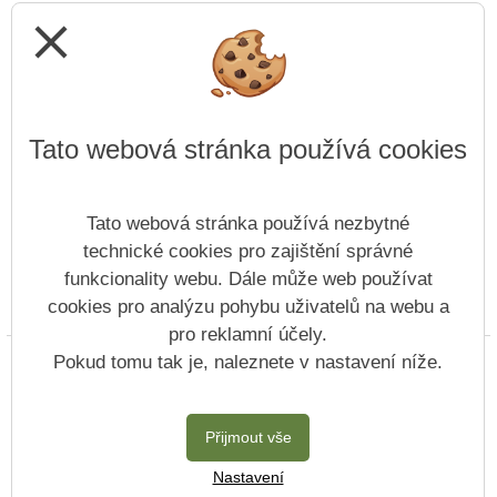
close
Tato webová stránka používá cookies
Tato webová stránka používá nezbytné
technické cookies pro zajištění správné
funkcionality webu. Dále může web používat
cookies pro analýzu pohybu uživatelů na webu a
Prohlášení o přístupnosti
Mapa webu
Cookies
pro reklamní účely.
Copyright © 2022 - 2023 Základní škola Petra Bezruče
Pokud tomu tak je, naleznete v nastavení níže.
&
Vitalex Group
- Tvorba školních webů
Postaveno ve službě
VlastníŠkolníWeb.cz
Přijmout vše
| Na redakčním
Nastavení
systému
Vitalex CMS