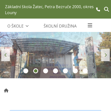
Základní škola Žatec, Petra Bezruče 2000, okres
Louny
O ŠKOLE
ŠKOLNÍ DRUŽINA